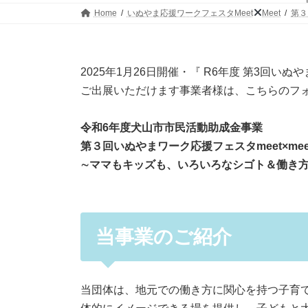
Home
いぬやま応援ワークフェスタMeet
Meet
第３
2025年1月26日開催・『 R6年度 第3回いぬや
ご出展いただけます事業者様は、こちらのフ
令和6年度⽝⼭市市⺠活動助成⾦事業
第３回いぬやまワーク応援フェスタmeet×mee
∼ママもキッズも、いろいろなシゴト＆働き
当事業のご紹介
当団体は、地元での働き方に関心を持つ子育