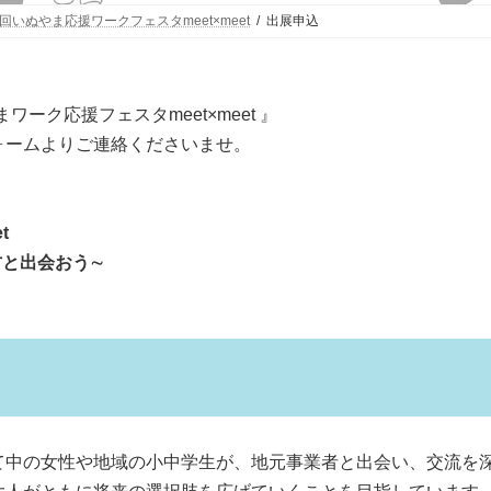
回いぬやま応援ワークフェスタmeet×meet
出展申込
まワーク応援フェスタmeet×meet 』
ォームよりご連絡くださいませ。
t
⽅と出会おう∼
て中の女性や地域の小中学生が、地元事業者と出会い、交流を