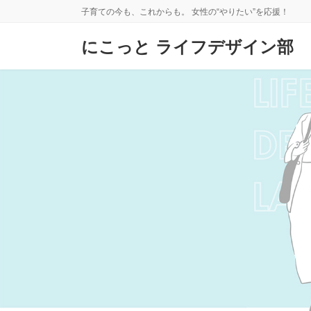
コ
ナ
子育ての今も、これからも。 女性の“やりたい”を応援！
ン
ビ
テ
ゲ
にこっと ライフデザイン部
ン
ー
ツ
シ
へ
ョ
ス
ン
キ
に
ッ
移
プ
動