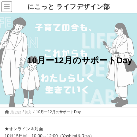
コ
ナ
にこっと ライフデザイン部
ン
ビ
テ
ゲ
ン
ー
ツ
シ
へ
ョ
ス
ン
キ
に
ッ
移
プ
動
10月ー12月のサポートDay
Home
info
10月ー12月のサポートDay
★オンライン＆対面
10月15日㈬ 10:00～12:00（Yoshimi＆Risa）